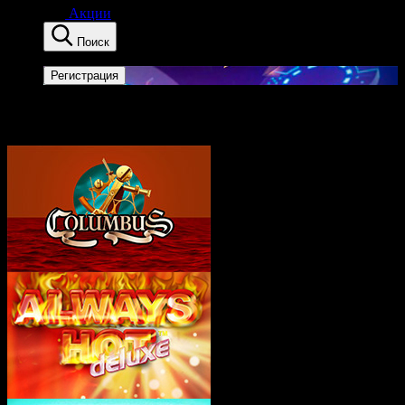
Акции
Поиск
Регистрация
Популярное