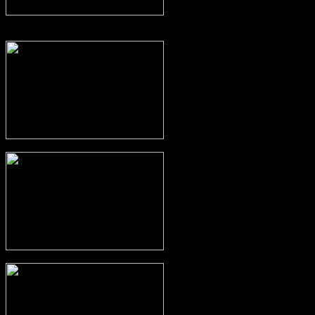
New
!
!
Печёный
!
Bananas Go Bahamas
1971perovi
25 000 руб.