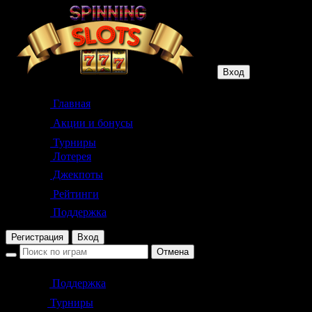
Вход
Главная
Акции и бонусы
Турниры
Лотерея
Джекпоты
Рейтинги
Поддержка
Регистрация
Вход
Отмена
Поддержка
Турниры